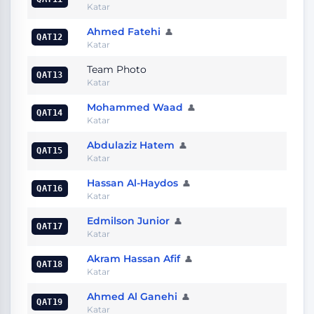
Katar
Ahmed Fatehi
👤
QAT12
Katar
Team Photo
QAT13
Katar
Mohammed Waad
👤
QAT14
Katar
Abdulaziz Hatem
👤
QAT15
Katar
Hassan Al-Haydos
👤
QAT16
Katar
Edmilson Junior
👤
QAT17
Katar
Akram Hassan Afif
👤
QAT18
Katar
Ahmed Al Ganehi
👤
QAT19
Katar