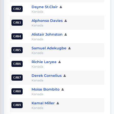
Dayne St.Clair
👤
CAN2
Kanada
Alphonso Davies
👤
CAN3
Kanada
Alistair Johnston
👤
CAN4
Kanada
Samuel Adekugbe
👤
CAN5
Kanada
Richie Laryea
👤
CAN6
Kanada
Derek Cornelius
👤
CAN7
Kanada
Moïse Bombito
👤
CAN8
Kanada
Kamal Miller
👤
CAN9
Kanada