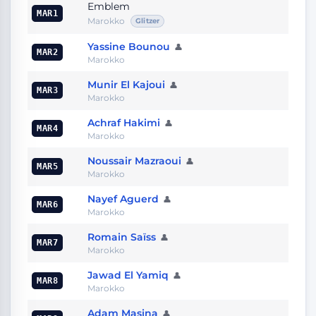
Emblem
MAR1
Marokko
Glitzer
Yassine Bounou
👤
MAR2
Marokko
Munir El Kajoui
👤
MAR3
Marokko
Achraf Hakimi
👤
MAR4
Marokko
Noussair Mazraoui
👤
MAR5
Marokko
Nayef Aguerd
👤
MAR6
Marokko
Romain Saïss
👤
MAR7
Marokko
Jawad El Yamiq
👤
MAR8
Marokko
Adam Masina
👤