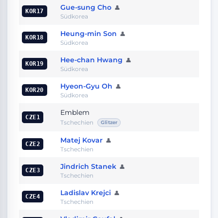
Gue-sung Cho
👤
KOR17
Südkorea
Heung-min Son
👤
KOR18
Südkorea
Hee-chan Hwang
👤
KOR19
Südkorea
Hyeon-Gyu Oh
👤
KOR20
Südkorea
Emblem
CZE1
Tschechien
Glitzer
Matej Kovar
👤
CZE2
Tschechien
Jindrich Stanek
👤
CZE3
Tschechien
Ladislav Krejci
👤
CZE4
Tschechien