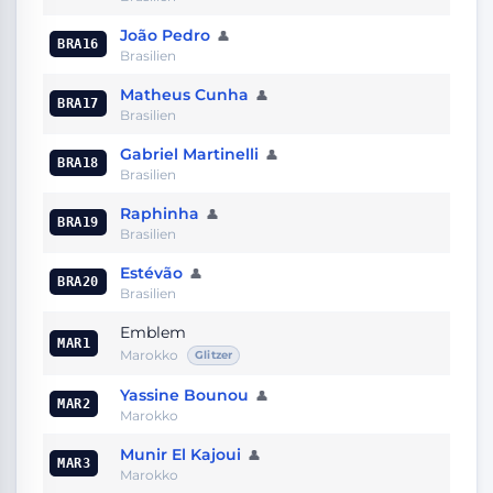
João Pedro
👤
BRA16
Brasilien
Matheus Cunha
👤
BRA17
Brasilien
Gabriel Martinelli
👤
BRA18
Brasilien
Raphinha
👤
BRA19
Brasilien
Estévão
👤
BRA20
Brasilien
Emblem
MAR1
Marokko
Glitzer
Yassine Bounou
👤
MAR2
Marokko
Munir El Kajoui
👤
MAR3
Marokko