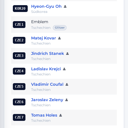
Hyeon-Gyu Oh
👤
KOR20
Südkorea
Emblem
CZE1
Tschechien
Glitzer
Matej Kovar
👤
CZE2
Tschechien
Jindrich Stanek
👤
CZE3
Tschechien
Ladislav Krejci
👤
CZE4
Tschechien
Vladimir Coufal
👤
CZE5
Tschechien
Jaroslav Zeleny
👤
CZE6
Tschechien
Tomas Holes
👤
CZE7
Tschechien