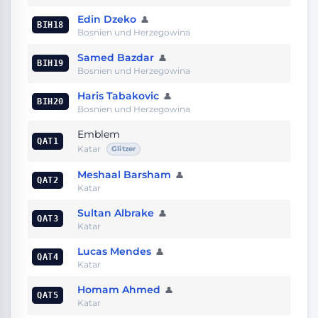
Edin Dzeko
👤
BIH18
Bosnien und Herzegowina
Samed Bazdar
👤
BIH19
Bosnien und Herzegowina
Haris Tabakovic
👤
BIH20
Bosnien und Herzegowina
Emblem
QAT1
Katar
Glitzer
Meshaal Barsham
👤
QAT2
Katar
Sultan Albrake
👤
QAT3
Katar
Lucas Mendes
👤
QAT4
Katar
Homam Ahmed
👤
QAT5
Katar