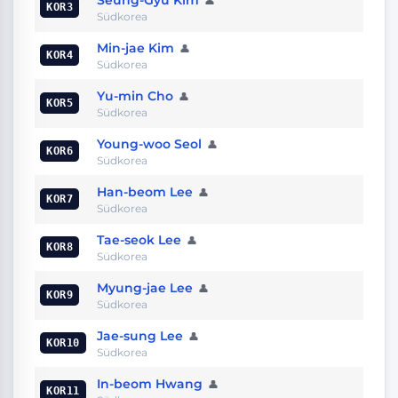
👤
KOR3
Südkorea
Min-jae Kim
👤
KOR4
Südkorea
Yu-min Cho
👤
KOR5
Südkorea
Young-woo Seol
👤
KOR6
Südkorea
Han-beom Lee
👤
KOR7
Südkorea
Tae-seok Lee
👤
KOR8
Südkorea
Myung-jae Lee
👤
KOR9
Südkorea
Jae-sung Lee
👤
KOR10
Südkorea
In-beom Hwang
👤
KOR11