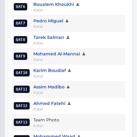
Boualem Khoukhi
👤
QAT6
Katar
Pedro Miguel
👤
QAT7
Katar
Tarek Salman
👤
QAT8
Katar
Mohamed Al-Mannai
👤
QAT9
Katar
Karim Boudiaf
👤
QAT10
Katar
Assim Madibo
👤
QAT11
Katar
Ahmed Fatehi
👤
QAT12
Katar
Team Photo
QAT13
Katar
Mohammed Waad
👤