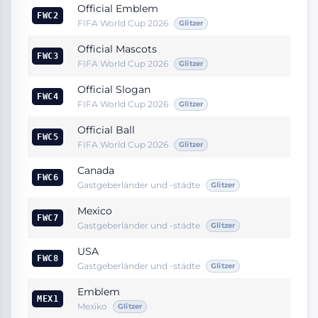
Official Emblem
FWC2
FIFA World Cup 2026
Glitzer
Official Mascots
FWC3
FIFA World Cup 2026
Glitzer
Official Slogan
FWC4
FIFA World Cup 2026
Glitzer
Official Ball
FWC5
FIFA World Cup 2026
Glitzer
Canada
FWC6
Gastgeberländer und -städte
Glitzer
Mexico
FWC7
Gastgeberländer und -städte
Glitzer
USA
FWC8
Gastgeberländer und -städte
Glitzer
Emblem
MEX1
Mexiko
Glitzer