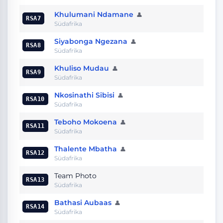
Khulumani Ndamane
👤
RSA7
Südafrika
Siyabonga Ngezana
👤
RSA8
Südafrika
Khuliso Mudau
👤
RSA9
Südafrika
Nkosinathi Sibisi
👤
RSA10
Südafrika
Teboho Mokoena
👤
RSA11
Südafrika
Thalente Mbatha
👤
RSA12
Südafrika
Team Photo
RSA13
Südafrika
Bathasi Aubaas
👤
RSA14
Südafrika