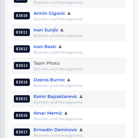
Bosnien und Herzegowina
Armin Gigovic
👤
BIH10
Bosnien und Herzegowina
Ivan Sunjic
👤
BIH11
Bosnien und Herzegowina
Ivan Basic
👤
BIH12
Bosnien und Herzegowina
Team Photo
BIH13
Bosnien und Herzegowina
Dzenis Burnic
👤
BIH14
Bosnien und Herzegowina
Esmir Bajraktarevic
👤
BIH15
Bosnien und Herzegowina
Amar Memic
👤
BIH16
Bosnien und Herzegowina
Ermedin Demirovic
👤
BIH17
Bosnien und Herzegowina