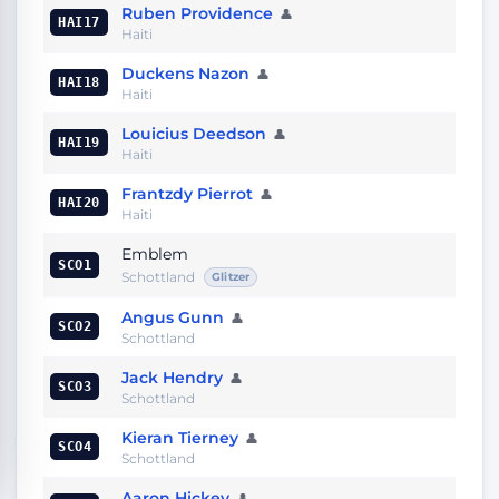
Ruben Providence
👤
HAI17
Haiti
Duckens Nazon
👤
HAI18
Haiti
Louicius Deedson
👤
HAI19
Haiti
Frantzdy Pierrot
👤
HAI20
Haiti
Emblem
SCO1
Schottland
Glitzer
Angus Gunn
👤
SCO2
Schottland
Jack Hendry
👤
SCO3
Schottland
Kieran Tierney
👤
SCO4
Schottland
Aaron Hickey
👤