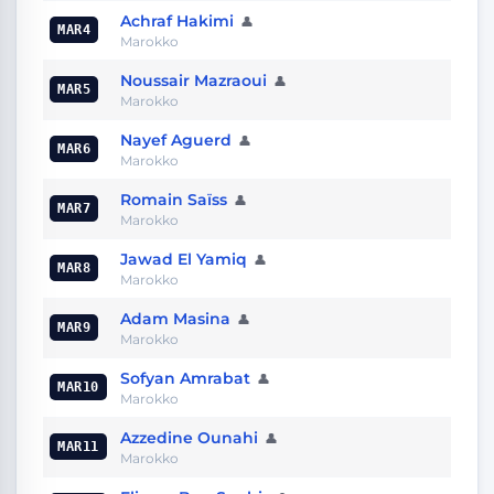
Achraf Hakimi
👤
MAR4
Marokko
Noussair Mazraoui
👤
MAR5
Marokko
Nayef Aguerd
👤
MAR6
Marokko
Romain Saïss
👤
MAR7
Marokko
Jawad El Yamiq
👤
MAR8
Marokko
Adam Masina
👤
MAR9
Marokko
Sofyan Amrabat
👤
MAR10
Marokko
Azzedine Ounahi
👤
MAR11
Marokko