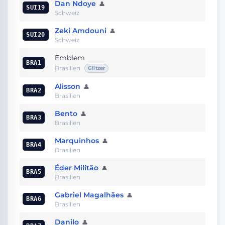
Dan Ndoye
👤
SUI19
Schweiz
Zeki Amdouni
👤
SUI20
Schweiz
Emblem
BRA1
Brasilien
Glitzer
Alisson
👤
BRA2
Brasilien
Bento
👤
BRA3
Brasilien
Marquinhos
👤
BRA4
Brasilien
Éder Militão
👤
BRA5
Brasilien
Gabriel Magalhães
👤
BRA6
Brasilien
Danilo
👤