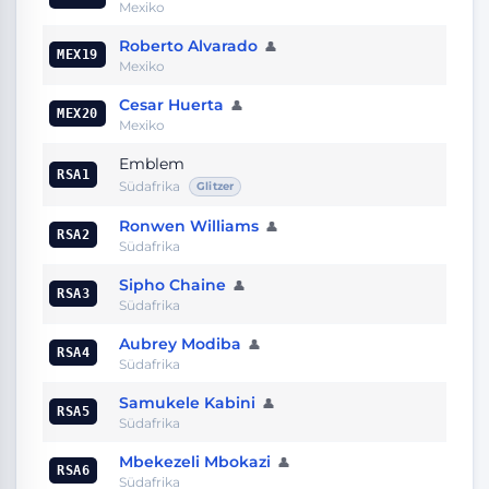
Mexiko
Roberto Alvarado
👤
MEX19
Mexiko
Cesar Huerta
👤
MEX20
Mexiko
Emblem
RSA1
Südafrika
Glitzer
Ronwen Williams
👤
RSA2
Südafrika
Sipho Chaine
👤
RSA3
Südafrika
Aubrey Modiba
👤
RSA4
Südafrika
Samukele Kabini
👤
RSA5
Südafrika
Mbekezeli Mbokazi
👤
RSA6
Südafrika