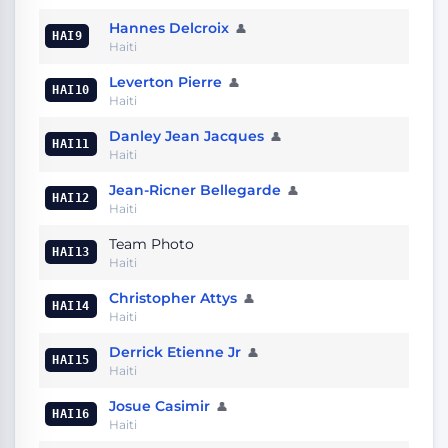
Hannes Delcroix
👤
HAI9
Haiti
Leverton Pierre
👤
HAI10
Haiti
Danley Jean Jacques
👤
HAI11
Haiti
Jean-Ricner Bellegarde
👤
HAI12
Haiti
Team Photo
HAI13
Haiti
Christopher Attys
👤
HAI14
Haiti
Derrick Etienne Jr
👤
HAI15
Haiti
Josue Casimir
👤
HAI16
Haiti