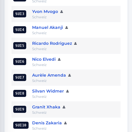
Schweiz
Yvon Mvogo
👤
SUI3
Schweiz
Manuel Akanji
👤
SUI4
Schweiz
Ricardo Rodriguez
👤
SUI5
Schweiz
Nico Elvedi
👤
SUI6
Schweiz
Aurèle Amenda
👤
SUI7
Schweiz
Silvan Widmer
👤
SUI8
Schweiz
Granit Xhaka
👤
SUI9
Schweiz
Denis Zakaria
👤
SUI10
Schweiz