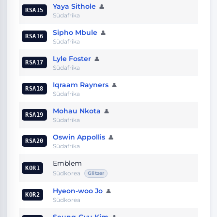
Yaya Sithole
👤
RSA15
Südafrika
Sipho Mbule
👤
RSA16
Südafrika
Lyle Foster
👤
RSA17
Südafrika
Iqraam Rayners
👤
RSA18
Südafrika
Mohau Nkota
👤
RSA19
Südafrika
Oswin Appollis
👤
RSA20
Südafrika
Emblem
KOR1
Südkorea
Glitzer
Hyeon-woo Jo
👤
KOR2
Südkorea
Seung-Gyu Kim