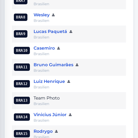
BRA7
Brasilien
Wesley
👤
BRA8
Brasilien
Lucas Paquetá
👤
BRA9
Brasilien
Casemiro
👤
BRA10
Brasilien
Bruno Guimarães
👤
BRA11
Brasilien
Luiz Henrique
👤
BRA12
Brasilien
Team Photo
BRA13
Brasilien
Vinicius Júnior
👤
BRA14
Brasilien
Rodrygo
👤
BRA15
Brasilien