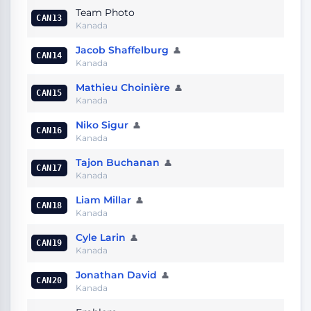
Team Photo
CAN13
Kanada
Jacob Shaffelburg
👤
CAN14
Kanada
Mathieu Choinière
👤
CAN15
Kanada
Niko Sigur
👤
CAN16
Kanada
Tajon Buchanan
👤
CAN17
Kanada
Liam Millar
👤
CAN18
Kanada
Cyle Larin
👤
CAN19
Kanada
Jonathan David
👤
CAN20
Kanada