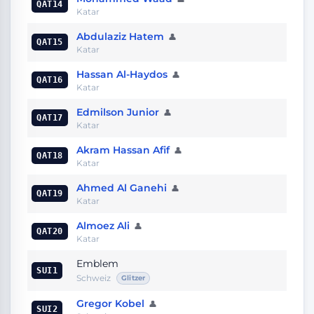
QAT14
Katar
Abdulaziz Hatem
👤
QAT15
Katar
Hassan Al-Haydos
👤
QAT16
Katar
Edmilson Junior
👤
QAT17
Katar
Akram Hassan Afif
👤
QAT18
Katar
Ahmed Al Ganehi
👤
QAT19
Katar
Almoez Ali
👤
QAT20
Katar
Emblem
SUI1
Schweiz
Glitzer
Gregor Kobel
👤
SUI2