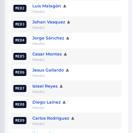
Luis Malagón
👤
MEX2
Mexiko
Johan Vasquez
👤
MEX3
Mexiko
Jorge Sánchez
👤
MEX4
Mexiko
Cesar Montes
👤
MEX5
Mexiko
Jesus Gallardo
👤
MEX6
Mexiko
Israel Reyes
👤
MEX7
Mexiko
Diego Lainez
👤
MEX8
Mexiko
Carlos Rodriguez
👤
MEX9
Mexiko