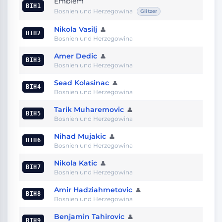
Emblem
BIH1
Bosnien und Herzegowina
Glitzer
Nikola Vasilj
👤
BIH2
Bosnien und Herzegowina
Amer Dedic
👤
BIH3
Bosnien und Herzegowina
Sead Kolasinac
👤
BIH4
Bosnien und Herzegowina
Tarik Muharemovic
👤
BIH5
Bosnien und Herzegowina
Nihad Mujakic
👤
BIH6
Bosnien und Herzegowina
Nikola Katic
👤
BIH7
Bosnien und Herzegowina
Amir Hadziahmetovic
👤
BIH8
Bosnien und Herzegowina
Benjamin Tahirovic
👤
BIH9