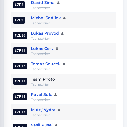
David Zima
👤
CZE8
Tschechien
Michal Sadilek
👤
CZE9
Tschechien
Lukas Provod
👤
CZE10
Tschechien
Lukas Cerv
👤
CZE11
Tschechien
Tomas Soucek
👤
CZE12
Tschechien
Team Photo
CZE13
Tschechien
Pavel Sulc
👤
CZE14
Tschechien
Matej Vydra
👤
CZE15
Tschechien
Vasil Kusej
👤