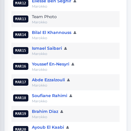
Eliesse Ben Seghir
👤
MAR12
Marokko
Team Photo
MAR13
Marokko
Bilal El Khannouss
👤
MAR14
Marokko
Ismael Saibari
👤
MAR15
Marokko
Youssef En-Nesyri
👤
MAR16
Marokko
Abde Ezzalzouli
👤
MAR17
Marokko
Soufiane Rahimi
👤
MAR18
Marokko
Brahim Diaz
👤
MAR19
Marokko
Ayoub El Kaabi
👤
MAR20