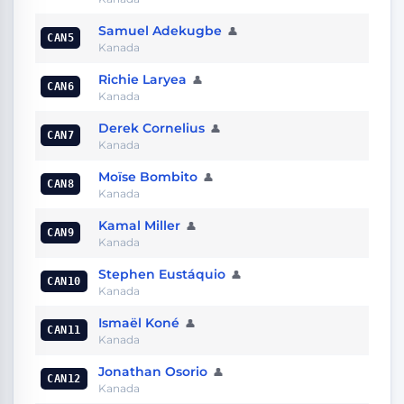
Samuel Adekugbe
👤
CAN5
Kanada
Richie Laryea
👤
CAN6
Kanada
Derek Cornelius
👤
CAN7
Kanada
Moïse Bombito
👤
CAN8
Kanada
Kamal Miller
👤
CAN9
Kanada
Stephen Eustáquio
👤
CAN10
Kanada
Ismaël Koné
👤
CAN11
Kanada
Jonathan Osorio
👤
CAN12
Kanada