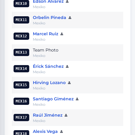
Edson Alvarez
👤
MEX10
Mexiko
Orbelin Pineda
👤
MEX11
Mexiko
Marcel Ruiz
👤
MEX12
Mexiko
Team Photo
MEX13
Mexiko
Érick Sánchez
👤
MEX14
Mexiko
Hirving Lozano
👤
MEX15
Mexiko
Santiago Giménez
👤
MEX16
Mexiko
Raúl Jiménez
👤
MEX17
Mexiko
Alexis Vega
👤
MEX18