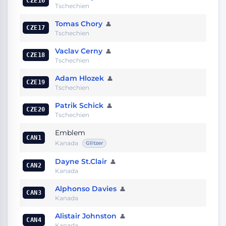
CZE16
Tschechien
Tomas Chory
👤
CZE17
Tschechien
Vaclav Cerny
👤
CZE18
Tschechien
Adam Hlozek
👤
CZE19
Tschechien
Patrik Schick
👤
CZE20
Tschechien
Emblem
CAN1
Kanada
Glitzer
Dayne St.Clair
👤
CAN2
Kanada
Alphonso Davies
👤
CAN3
Kanada
Alistair Johnston
👤
CAN4
Kanada