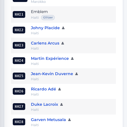
Marokko
Emblem
HAI1
Haiti
Glitzer
Johny Placide
👤
HAI2
Haiti
Carlens Arcus
👤
HAI3
Haiti
Martin Expérience
👤
HAI4
Haiti
Jean-Kevin Duverne
👤
HAI5
Haiti
Ricardo Adé
👤
HAI6
Haiti
Duke Lacroix
👤
HAI7
Haiti
Garven Metusala
👤
HAI8
Haiti