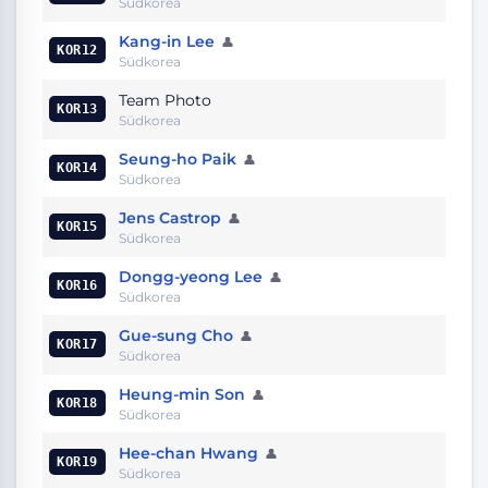
Südkorea
Kang-in Lee
👤
KOR12
Südkorea
Team Photo
KOR13
Südkorea
Seung-ho Paik
👤
KOR14
Südkorea
Jens Castrop
👤
KOR15
Südkorea
Dongg-yeong Lee
👤
KOR16
Südkorea
Gue-sung Cho
👤
KOR17
Südkorea
Heung-min Son
👤
KOR18
Südkorea
Hee-chan Hwang
👤
KOR19
Südkorea