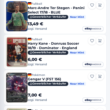
Fußball
Marc-Andre Ter Stegen - Panini
Select 17/18 - BLUE
Gewerblicher Verkäufer
Near Mint
13,49 €
eBay
zzgl. Versand
ANZEIGE
Fußball
Harry Kane - Donruss Soccer
18/19 - Dominator - England
Gewerblicher Verkäufer
Near Mint
6,00 €
eBay
zzgl. Versand
ANZEIGE
Pokémon
Gengar V (FST 156)
Gewerblicher Verkäufer
Near Mint
7,00 €
eBay
zzgl. Versand
ANZEIGE