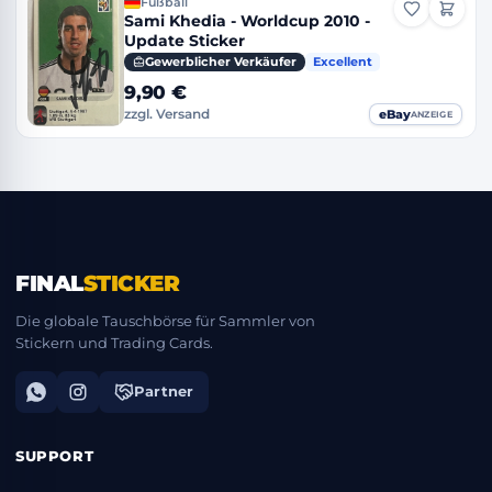
Fußball
Sami Khedia - Worldcup 2010 -
Update Sticker
Gewerblicher Verkäufer
Excellent
9,90 €
eBay
zzgl. Versand
ANZEIGE
FINAL
STICKER
Die globale Tauschbörse für Sammler von
Stickern und Trading Cards.
Partner
SUPPORT