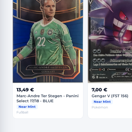
13,49 €
7,00 €
Marc-Andre Ter Stegen - Panini
Gengar V (FST 156)
Select 17/18 - BLUE
Near Mint
Near Mint
Pokémon
Fußball