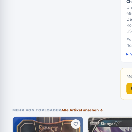
Ch
Un
49
De
Ko
US
Es
Rü
Me
MEHR VON TOPLOADER
Alle Artikel ansehen →