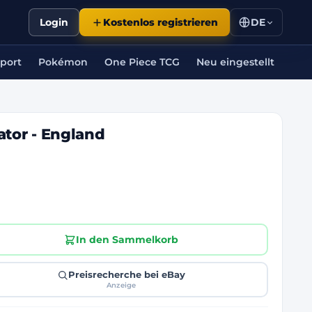
Login
Kostenlos registrieren
DE
port
Pokémon
One Piece TCG
Neu eingestellt
ator - England
In den Sammelkorb
Preisrecherche bei eBay
Anzeige