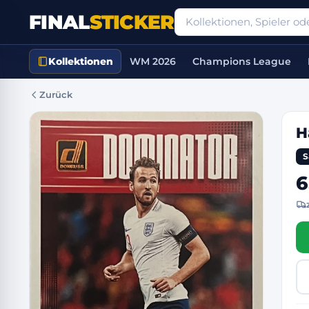
FINAL
STICKER
Kollektionen
WM 2026
Champions League
Zurück
H
S
6