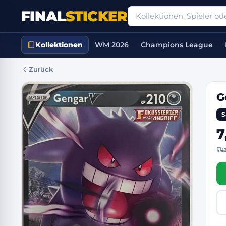
FINAL
STICKER
Kollektionen
WM 2026
Champions League
Zurück
G
S
7