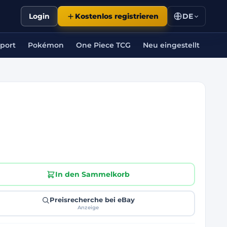
Login
Kostenlos registrieren
DE
port
Pokémon
One Piece TCG
Neu eingestellt
In den Sammelkorb
Preisrecherche bei eBay
Anzeige