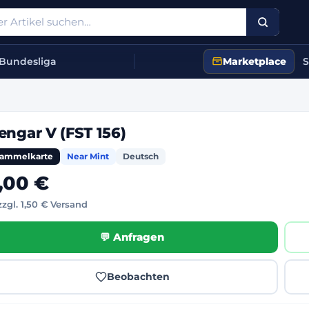
Bundesliga
Marketplace
S
engar V (FST 156)
ammelkarte
Near Mint
Deutsch
,00 €
zzgl. 1,50 € Versand
💬 Anfragen
Beobachten