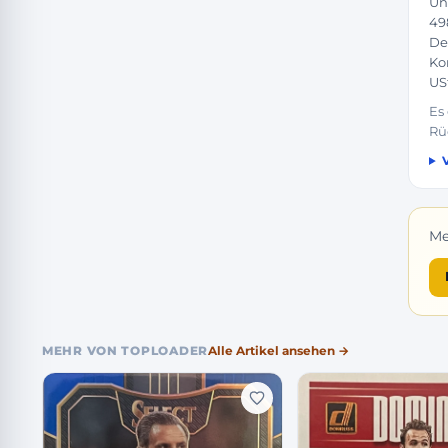
Un
49
De
Ko
US
Es
Rü
Me
MEHR VON TOPLOADER
Alle Artikel ansehen →