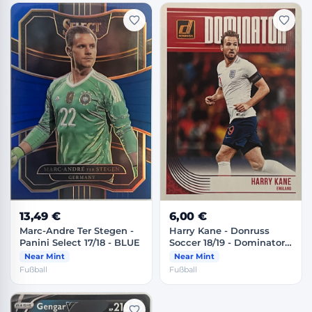
13,49 €
6,00 €
Marc-Andre Ter Stegen -
Harry Kane - Donruss
Panini Select 17/18 - BLUE
Soccer 18/19 - Dominator -
England
Near Mint
Near Mint
Fußball
Fußball