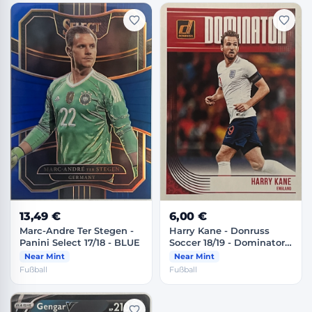
13,49 €
6,00 €
Marc-Andre Ter Stegen -
Harry Kane - Donruss
Panini Select 17/18 - BLUE
Soccer 18/19 - Dominator -
England
Near Mint
Near Mint
Fußball
Fußball