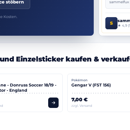
ce stöbern
sammelfux s
te Kosten.
samm
S
★ 4,9 (
und Einzelsticker kaufen & verkau
Pokémon
ne - Donruss Soccer 18/19 -
Gengar V (FST 156)
or - England
7,00 €
nd
zzgl. Versand