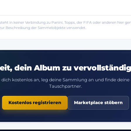
eht in keiner Verbindung zu Panini, Topps, der FIFA oder anderen hier
h zur Beschreibung der Sammelobjekte verwendet.
eit, dein Album zu vervollständi
 dich kostenlos an, leg deine Sammlung an und finde deine 
Tauschpartner.
Kostenlos registrieren
Marketplace stöbern