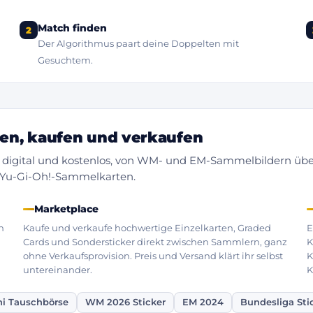
Match finden
2
Der Algorithmus paart deine Doppelten mit
Gesuchtem.
hen, kaufen und verkaufen
digital und kostenlos, von WM- und EM-Sammelbildern übe
 Yu-Gi-Oh!-Sammelkarten.
Marketplace
n
Kaufe und verkaufe hochwertige Einzelkarten, Graded
E
Cards und Sondersticker direkt zwischen Sammlern, ganz
K
ohne Verkaufsprovision. Preis und Versand klärt ihr selbst
K
untereinander.
K
ni Tauschbörse
WM 2026 Sticker
EM 2024
Bundesliga Sti