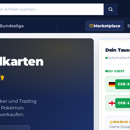
Bundesliga
Marketplace
S
Dein Taus
lkarten
Automatisch
,
DU GIBST
CCE-2
cker und Trading
CCE-1
d Pokémon.
verkaufen.
WARUM D
Deine Doppe