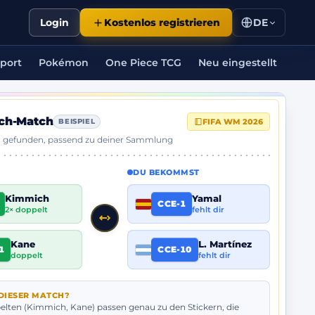
Login
Kostenlos registrieren
DE
port
Pokémon
One Piece TCG
Neu eingestellt
ch-Match
FIFA WM 2026
BEISPIEL
 gefunden, passend zu deiner Sammlung
DU BEKOMMST
Kimmich
Yamal
CCE-1
2× doppelt
fehlt dir
Kane
L. Martínez
1
CCE-10
doppelt
fehlt dir
IESER MATCH?
lten (Kimmich, Kane) passen genau zu den Stickern, die