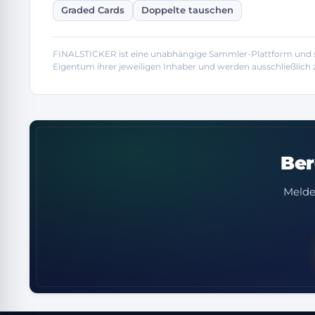
Graded Cards
Doppelte tauschen
FINALSTICKER ist eine unabhängige Sammler-Plattform und st
Eigentum ihrer jeweiligen Inhaber und werden ausschließlic
Ber
Melde