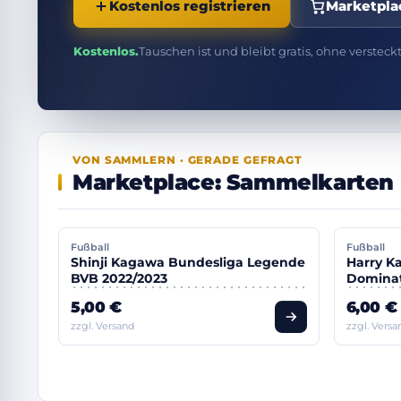
Kostenlos registrieren
Marketpla
Kostenlos.
Tauschen ist und bleibt gratis, ohne versteck
VON SAMMLERN · GERADE GEFRAGT
Marketplace: Sammelkarten 
Fußball
Fußball
Shinji Kagawa Bundesliga Legende
Harry Ka
BVB 2022/2023
Dominat
5,00 €
6,00 €
zzgl. Versand
zzgl. Versa