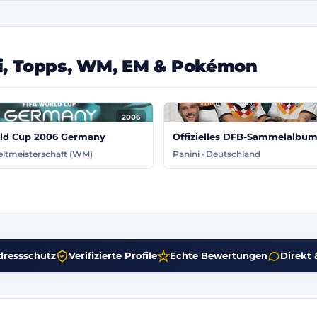
ni, Topps, WM, EM & Pokémon
2006
ld Cup 2006 Germany
Offizielles DFB-Sammelalbu
eltmeisterschaft (WM)
Panini · Deutschland
dressschutz
Verifizierte Profile
Echte Bewertungen
Direkt &