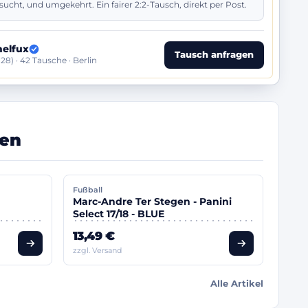
ucht, und umgekehrt. Ein fairer 2:2-Tausch, direkt per Post.
elfux
Tausch anfragen
128) · 42 Tausche · Berlin
fen
Fußball
Marc-Andre Ter Stegen - Panini
Select 17/18 - BLUE
13,49 €
zzgl. Versand
Alle Artikel